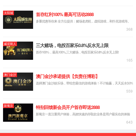
校党委副书记明海峰出席开幕式并致辞。他指出，行业人才正
向“专业+AI+跨界”复合型加速转型，本次赛事高度契合新时代人才培
养与市场用工需求，并寄语青年学子主动拥抱人工智能发展趋势，
深耕专业、全面成长，同时呼吁持续深化校企协同育人改革，构建
常态化育人体系。
活动现场，行业嘉宾围绕AI职业发展、复合型人才培养、企业
数字化转型等前沿议题展开深度交流。同步开展校友座谈、一对一
简历诊断、职业规划咨询等服务，全方位为青年学子成长赋能。活