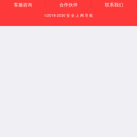
动还举行了校企合作签约仪式，双方在学科竞赛、实践实训、学业
激励、实习就业等领域深度合作，开通实习就业绿色通道，并完成
相关聘书、合作牌匾及荣誉证书颁发。
本次大赛由四川省教育厅指导，吸引省内外20余所高校、40余
支队伍参赛，最终8支队伍晋级总决赛。参赛团队聚焦真实商业课
题，运用管理咨询专业方法与AI工具同台竞技。赛事最终决出并列
冠军、季军及多个二三等奖，以以赛促学、以赛促践的模式，提升
学子实践创新能力，畅通高校人才培养与产业人才输送通道。
地址：四川成都温江柳台大道555号
邮政编码：611130
版权所有©2022 西南财经大学