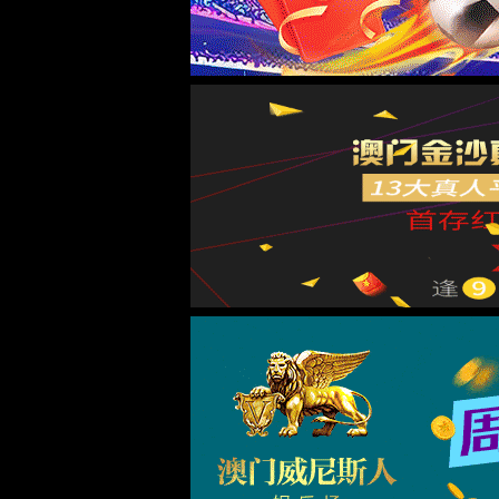
海外交流
1277星际官网入口
本科
短期海外交
硕士
OSEC
博士
留学生