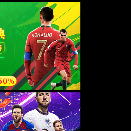
西南财经大学
职业发展中心
English
校友之家
究
党团建设
海外学习交流中心
师生服务