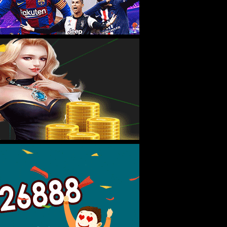
首页
/
正文
2023-04-17
2023-04-17