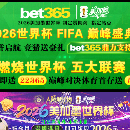
星际网站1277 登录
人才培养
师资团队
学术研