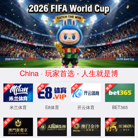
CHINA·1277星际-品牌官网
1277星际官网入口2026年“普通招考”博士研
究生招生考试拟录取结果公示（第二批）
2026-04-21
根据教育部相关文件要求，经学校研究生招生工作领导小组审
核，现将1277星际官网入口2026年“普通招考”博士研究生招生考试
拟录取名单予以公示（名单请见附件），公示期为7日（自公示之日