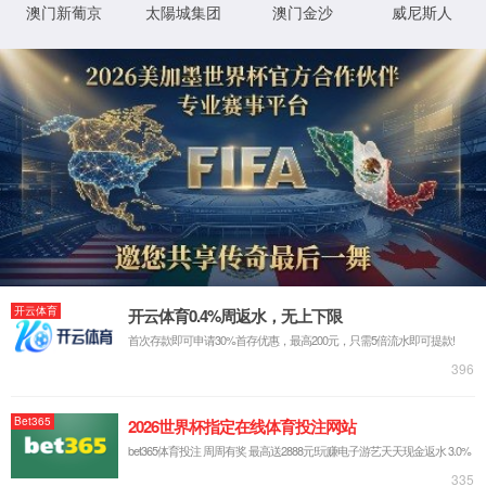
公示时间为：2026年6月2日-2026年6月4日。公示期间如对名
单有异议，请于公示期内以电话、邮箱或书面形式向1277星际官网
入口教学办公室提出，我们将对收到的异议进行认真核查，并及时
予以回复。
特此公示。
联系电话：028-87098241（聂老师）
邮箱：niefeng@swufe.edu.cn
地点：格致楼1214办公室
西南财经大学1277星际官网入口
2026年6月2日
附件【
1277星际官网入口2026届本科生第一批拟授位名单.pdf
】已
下载
次